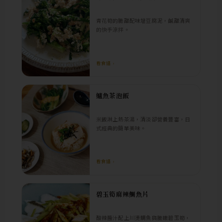
青花筍的脆甜配味增豆腐泥，鹹甜清爽
的快手涼拌。
看食譜 ›
鱸魚茶泡飯
米飯淋上熱茶湯，清淡卻營養豐富，日
式經典的簡單美味。
看食譜 ›
碧玉筍麻辣鯛魚片
酸辣醬汁配上川燙鯛魚與脆嫩碧玉筍，