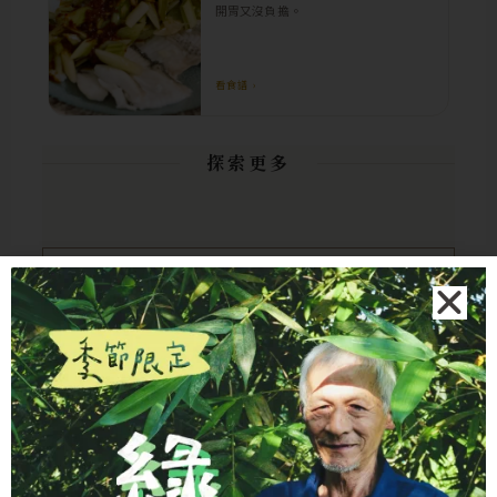
開胃又沒負擔。
看食譜 ›
探索更多
SMART KITCHEN
AI 廚房助手
不知道煮什麼？輸入冰箱現有食材，讓 AI 立
即為您規劃今日的美味菜單。