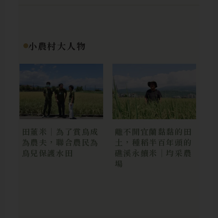
小農村大人物
田董米｜為了賞鳥成
離不開宜蘭黏黏的田
為農夫，聯合農民為
土，種稻半百年頭的
鳥兒保護水田
礁溪永續米｜均采農
場