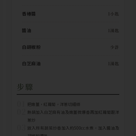
香椿醬
1小匙
醬油
1湯匙
白胡椒粉
少許
白芝麻油
1湯匙
步驟
01
把嫩薑，紅蘿蔔，洋蔥切細條
02
熱鍋加入白芝麻有油及嫩薑微爆香再加紅蘿蔔跟洋
蔥炒
03
放入所有蔬菜炒香加入約500cc水煮，加入醬油及
胡椒粉調味