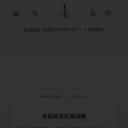
跳
購
至
物
主
籃
美國進口無毒西洋芹
🥑有機酪梨
週二出貨
要
內
容
勝美家常食譜 · 十分鐘上菜
香椿蔬菜紅藜湯麵