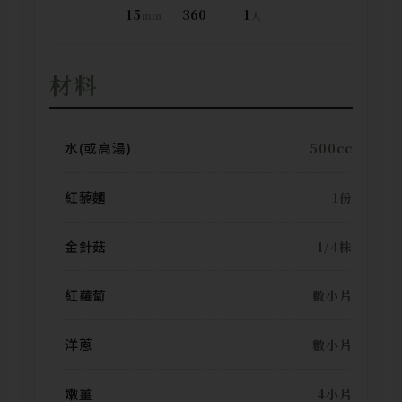
15
360
1
min
人
材料
水(或高湯)
500cc
紅藜麵
1份
金針菇
1/4株
紅蘿蔔
數小片
洋蔥
數小片
嫩薑
4小片