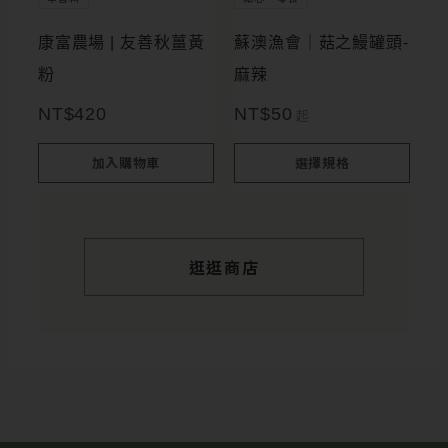
種
康富農場 | 友善秋薑黃
蘇澳漁會｜菇之鰻罐頭-
款
粉
麻辣
式。
NT$
420
NT$
50
起
可
在
加入購物車
選擇規格
產
品
頁
逛逛商店
面
選
擇
選
項