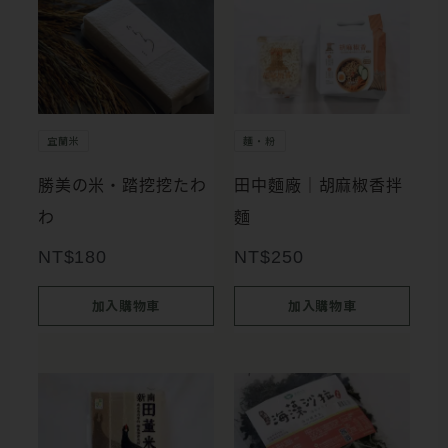
宜蘭米
麵・粉
勝美の米・踏挖挖たわ
田中麵廠｜胡麻椒香拌
わ
麵
NT$
180
NT$
250
加入購物車
加入購物車