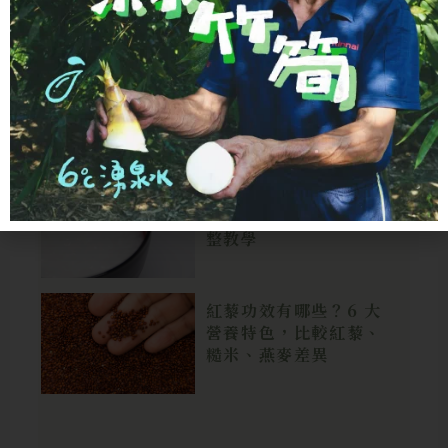
開始規劃
→
食材科普
米湯怎麼煮？3 種米水
比例＋濃白熬煮技巧完
整教學
紅藜功效有哪些？6 大
營養特色，比較紅藜、
糙米、燕麥差異