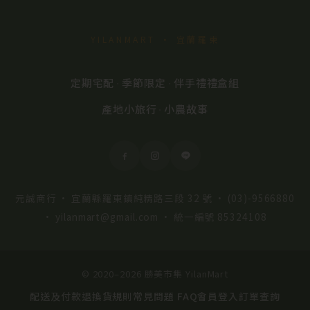
YILANMART · 宜蘭羅東
定期宅配
季節限定
伴手禮禮盒組
·
·
產地小旅行
小農故事
·
元誠商行 · 宜蘭縣羅東鎮純精路三段 32 號 ·
(03)-9566880
·
yilanmart@gmail.com
· 統一編號 85324108
© 2020–2026 勝美市集 YilanMart
配送及付款
退換貨規則
常見問題 FAQ
會員登入
訂單查詢