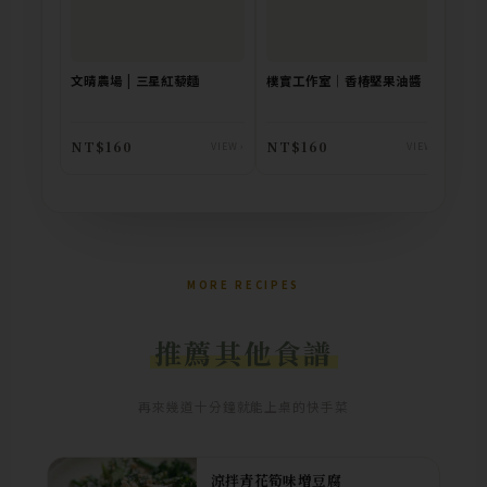
文晴農場 | 三星紅藜麵
樸實工作室｜香椿堅果油醬
島匠
NT$160
NT$160
NT
VIEW ›
VIEW ›
MORE RECIPES
推薦其他食譜
再來幾道十分鐘就能上桌的快手菜
涼拌青花筍味增豆腐