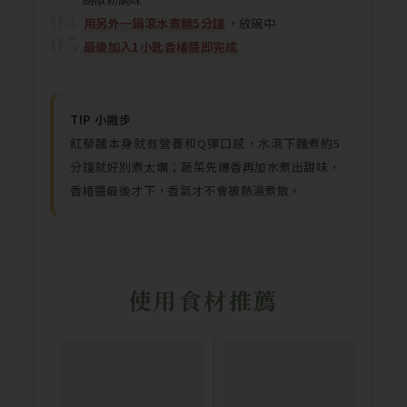
04
用另外一鍋滾水煮麵5分鐘
，放碗中
05
最後加入1小匙香椿醬即完成
TIP 小撇步
紅藜麵本身就有營養和Q彈口感，水滾下麵煮約5
分鐘就好別煮太爛；蔬菜先爆香再加水煮出甜味，
香椿醬最後才下，香氣才不會被熱湯煮散。
使用食材推薦