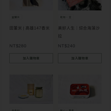
宜蘭米
乾物・豆
田董米 | 高雄147香米
美好人生｜綜合海藻沙
拉
NT$
280
NT$
240
加入購物車
加入購物車
此
產
品
有
多
辛香料
點心・零食