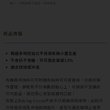
量少，有時供貨不穩定，敬請見諒。
商品情報
精選多明尼加公平貿易有機小農生產
不含奶不含糖，可可脂含量達12%
適合烘培或沖泡
有機無添加純可可粉擁有純粹可可苦香味，可用在製
作蛋糕、餅乾和不計其數的點心上，可做成不含糖的
可可飲品，請您用心享受其獨特口感！
包裝上Baking Cocoa不表示只能做烘焙使用，此純可
可粉是烘培及沖泡飲用皆可，甚至可灑在咖啡上增添