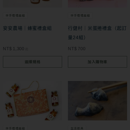
有
多
伴手禮禮盒組
伴手禮禮盒組
種
款
安安農場｜蜂蜜禮盒組
行健村｜米蛋捲禮盒（起訂
式。
量24組）
可
NT$
1,300
NT$
700
起
在
選擇規格
加入購物車
產
品
頁
此
面
產
選
品
擇
有
選
多
伴手禮禮盒組
生活道具