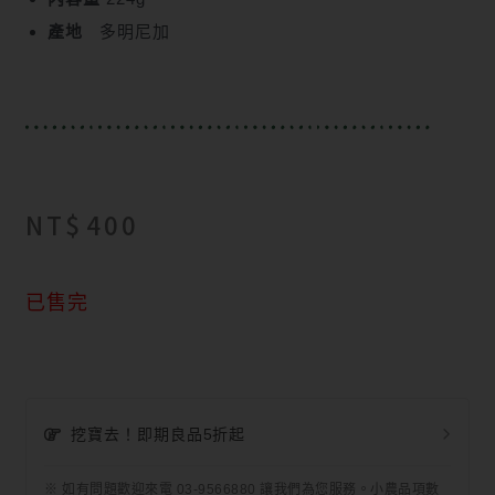
產地
多明尼加
NT$
400
已售完
挖寶去！即期良品5折起
※ 如有問題歡迎來電 03-9566880 讓我們為您服務。小農品項數