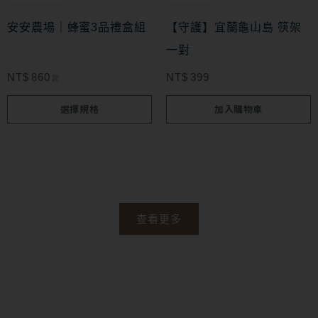
項
種
款
安安農場｜蜂蜜3品禮盒組
【守護】宜蘭龜山島 筷架
式。
一對
可
NT$
860
NT$
399
起
在
選擇規格
加入購物車
產
品
頁
面
選
查看更多
擇
選
項