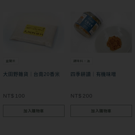
品
頁
面
選
擇
選
項
宜蘭米
調味料・油
大田野雜貨｜台南20香米
四季耕讀｜有機味噌
NT$
100
NT$
200
加入購物車
加入購物車