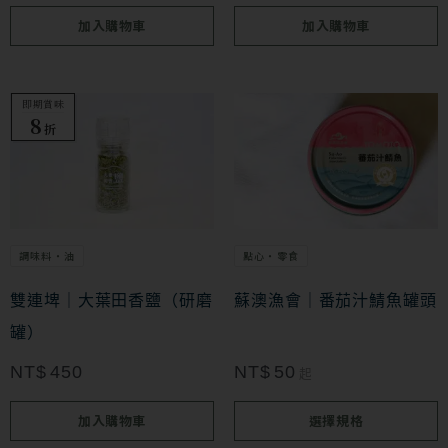
加入購物車
加入購物車
即期賞味
此
8
折
產
品
有
多
調味料・油
點心・零食
種
款
雙連埤｜大葉田香鹽（研磨
蘇澳漁會｜番茄汁鯖魚罐頭
式。
罐）
可
NT$
450
NT$
50
起
在
加入購物車
選擇規格
產