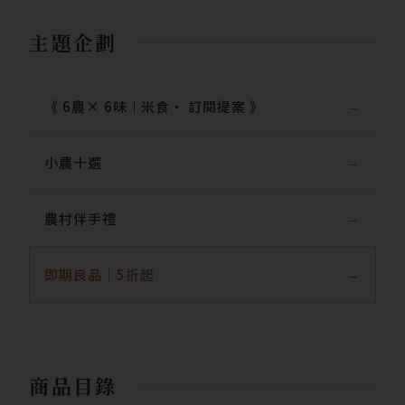
主題企劃
《 6農× 6味｜米食‧ 訂閱提案 》
小農十選
農村伴手禮
即期良品｜5折起
商品目錄