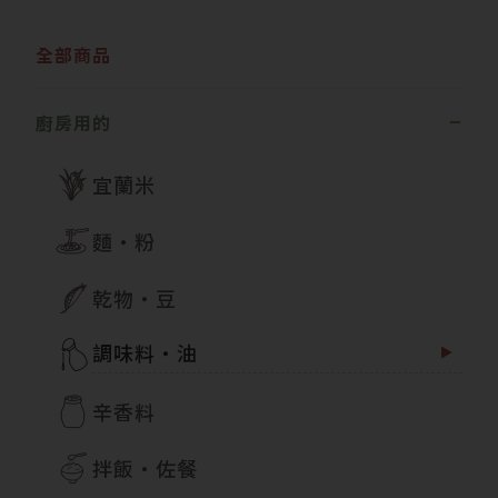
全部商品
廚房用的
宜蘭米
麵・粉
乾物・豆
調味料・油
辛香料
拌飯・佐餐