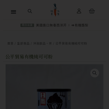
跳
購
至
物
主
籃
美國進口無毒西洋芹
🥑有機酪梨
明日出貨
要
內
−
＋
加入購物車
NT$
400
容
首頁
/
全部商品
/
沖泡飲品・茶
/ 公平貿易有機純可可粉
公平貿易有機純可可粉