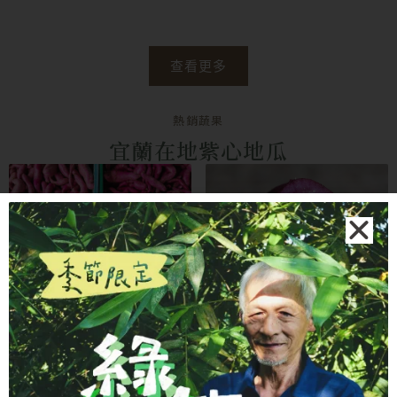
查看更多
熱銷蔬果
宜蘭在地紫心地瓜
地瓜從土裡一鏟一鏟挖出來，費時費力。紫心地瓜甜度
高、水份充足，口感綿密香甜不膩。我們特別請謝大哥挑
選小條款，比較容易蒸熟