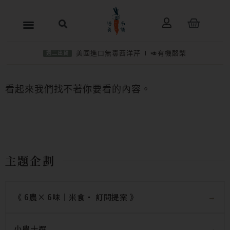
跳
購
至
物
主
籃
美國進口無毒西洋芹
🥑有機酪梨
週二出貨
要
內
看起來我們找不著你要看的內容。
容
主題企劃
《 6農× 6味｜米食‧ 訂閱提案 》
小農十選