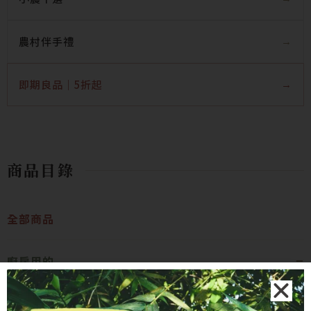
農村伴手禮
即期良品｜5折起
商品目錄
全部商品
廚房用的
宜蘭米