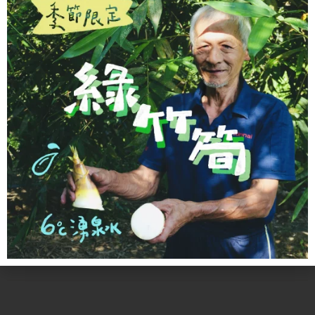
麵・粉
乾物・豆
調味料・油
辛香料
拌飯・佐餐
休閒食材
生活選品