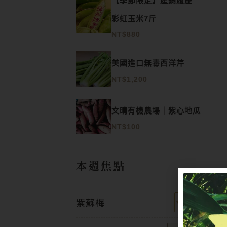
【季節限定】產銷履歷
彩虹玉米7斤
NT$
880
美國進口無毒西洋芹
NT$
1,200
文晴有機農場｜紫心地瓜
NT$
100
本週焦點
紫蘇梅
✨五送一