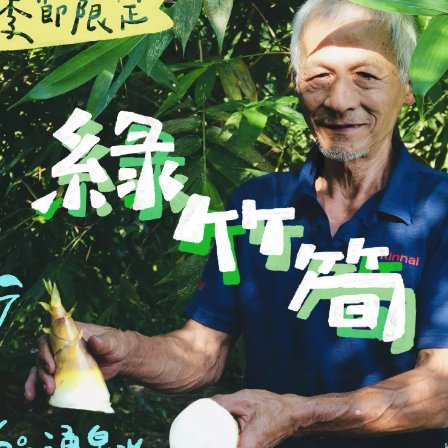
麵・粉
文晴農場 | 三星紅藜麵
NT$
160
加入購物車