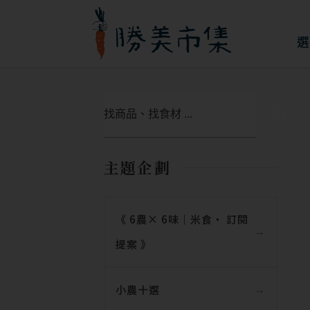
跳
至
選
主
要
搜
內
尋
容
主題企劃
《 6農× 6味｜米食‧ 訂閱
提案 》
小農十選