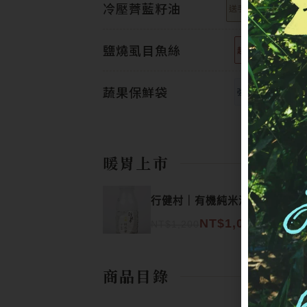
冷壓薺藍籽油
送手工香皂
鹽燒虱目魚絲
越多越省
蔬果保鮮袋
強效保鮮
暖胃上市
原始價格：NT$1,200。
目前價格：NT$1,080。
行健村｜有機純米湯24入
NT$
1,080
NT$
1,200
商品目錄