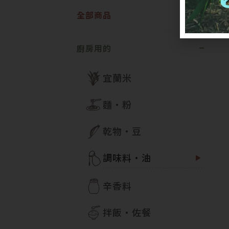
全部商品
廚房用的
宜蘭米
麵・粉
乾物・豆
調味料・油
辛香料
拌飯・佐餐