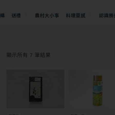
購
送禮
農村大小事
料理靈感
認識勝
依
熱
銷
度
排
顯示所有 7 筆結果
序