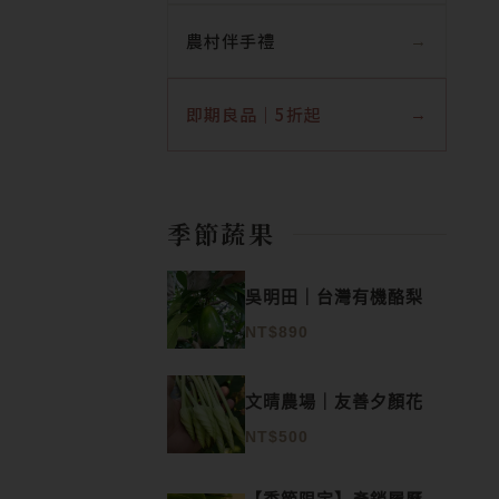
農村伴手禮
即期良品｜5折起
季節蔬果
吳明田｜台灣有機酪梨
NT$
890
文晴農場｜友善夕顏花
NT$
500