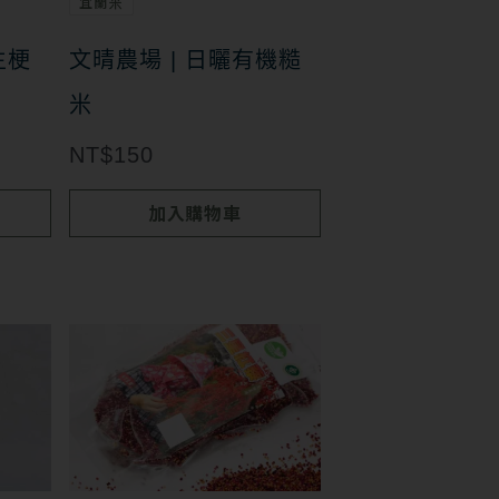
宜蘭米
生梗
文晴農場 | 日曬有機糙
米
NT$
150
加入購物車