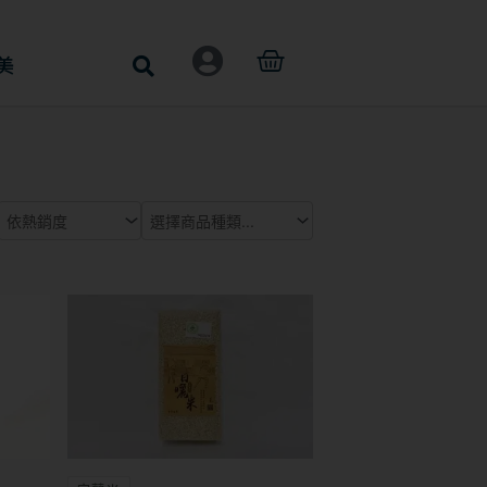
購
美
物
籃