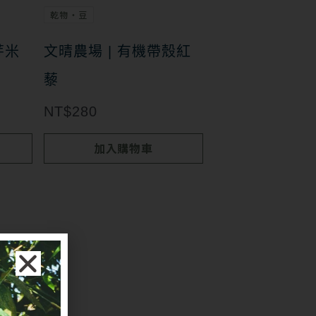
乾物・豆
芽米
文晴農場 | 有機帶殼紅
藜
NT$
280
加入購物車