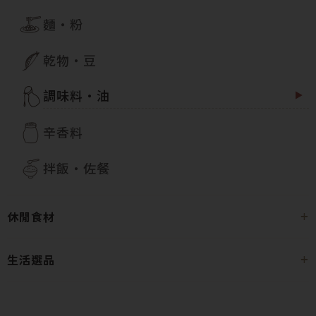
麵・粉
乾物・豆
調味料・油
辛香料
拌飯・佐餐
休閒食材
生活選品