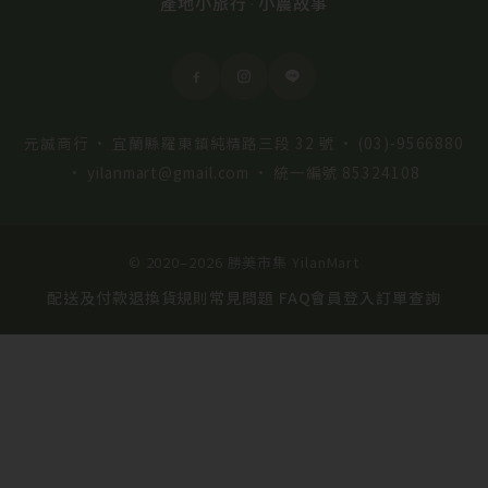
產地小旅行
小農故事
·
元誠商行 · 宜蘭縣羅東鎮純精路三段 32 號 ·
(03)-9566880
·
yilanmart@gmail.com
· 統一編號 85324108
© 2020–2026 勝美市集 YilanMart
配送及付款
退換貨規則
常見問題 FAQ
會員登入
訂單查詢