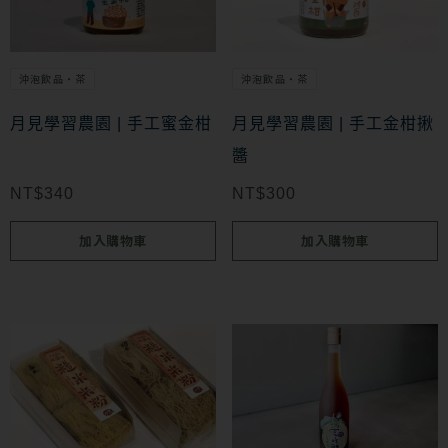
沖泡飲品・茶
沖泡飲品・茶
月見學習農園 | 手工蜜金柑
月見學習農園 | 手工金柑揪
醬
NT$
340
NT$
300
加入購物車
加入購物車
此
產
品
有