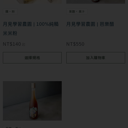
多
麵・粉
果醋・果汁
種
款
月見學習農園 | 100%純糙
月見學習農園 | 芭樂醋
式。
米米粉
可
NT$
140
NT$
550
起
在
選擇規格
加入購物車
產
品
頁
面
選
擇
選
項