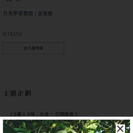
果醋・果汁
月見學習農園 | 金棗醋
NT$
550
加入購物車
主題企劃
《 6農× 6味｜米食‧ 訂閱提案 》
小農十選