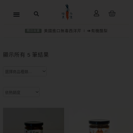
跳
購
至
物
主
籃
美國進口無毒西洋芹
🥑有機酪梨
明日出貨
要
內
依
熱
容
銷
顯示所有 5 筆結果
度
排
序